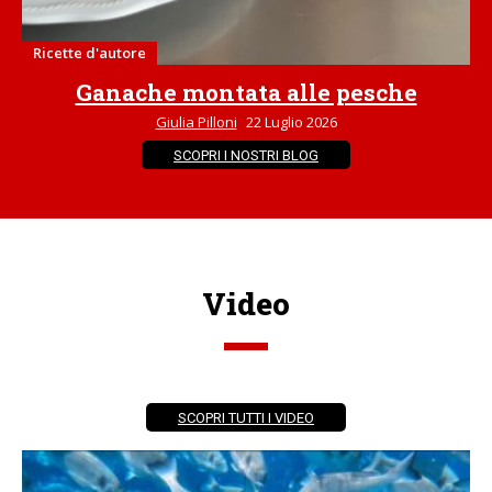
Ricette d'autore
Ganache montata alle pesche
Giulia Pilloni
22 Luglio 2026
SCOPRI I NOSTRI BLOG
Video
SCOPRI TUTTI I VIDEO