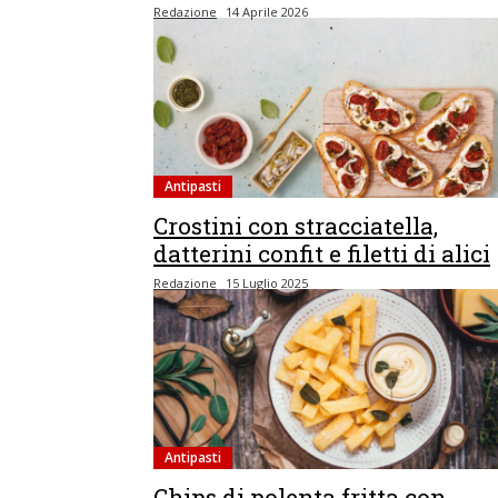
Redazione
14 Aprile 2026
Antipasti
Crostini con stracciatella,
datterini confit e filetti di alici
Redazione
15 Luglio 2025
Antipasti
Chips di polenta fritta con