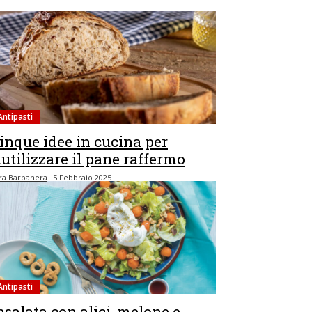
Antipasti
inque idee in cucina per
iutilizzare il pane raffermo
ra Barbanera
5 Febbraio 2025
Antipasti
nsalata con alici, melone e