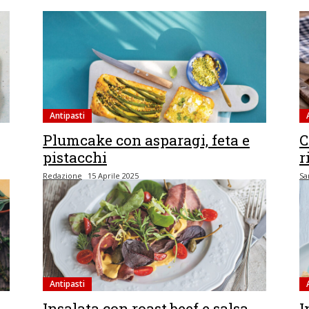
Antipasti
Plumcake con asparagi, feta e
C
pistacchi
r
Redazione
15 Aprile 2025
Sa
Antipasti
Insalata con roast beef e salsa
I