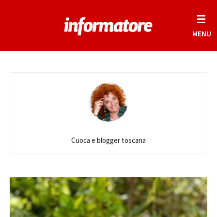
☰
MENU
Cuoca e blogger toscana