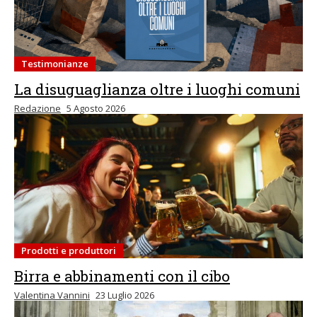
Testimonianze
La disuguaglianza oltre i luoghi comuni
Redazione
5 Agosto 2026
Prodotti e produttori
Birra e abbinamenti con il cibo
Valentina Vannini
23 Luglio 2026