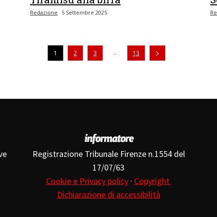
Redazione
5 Settembre 2025
Re
...
1
2
3
13
ve
Registrazione Tribunale Firenze n.1554 del
17/07/63
Cookie e Privacy policy
·
Copyright
Dichiarazione di accessibilità