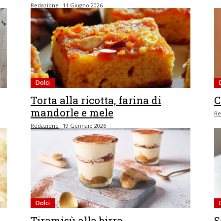
Redazione
11 Giugno 2026
Dolci
Torta alla ricotta, farina di
C
mandorle e mele
Re
Redazione
19 Gennaio 2026
Dolci
Tiramisù alla birra
S