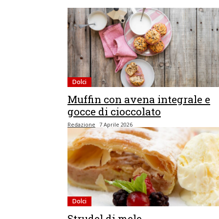
Dolci
Muffin con avena integrale e
gocce di cioccolato
Redazione
7 Aprile 2026
Dolci
Strudel di mele