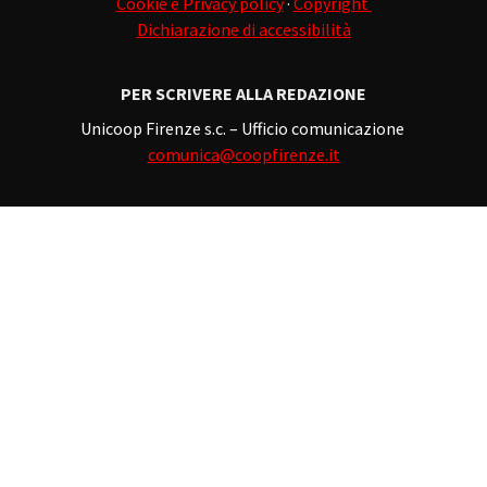
Cookie e Privacy policy
·
Copyright
Dichiarazione di accessibilità
PER SCRIVERE ALLA REDAZIONE
Unicoop Firenze s.c. – Ufficio comunicazione
comunica@coopfirenze.it