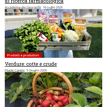
di ricerca farmacologica
Accademia dei Georgofili
16 Luglio 2026
Prodotti e produttori
Verdure: cotte e crude
Pilade Cantini
5 Giugno 2026