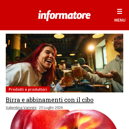
☰
MENU
Prodotti e produttori
Birra e abbinamenti con il cibo
Valentina Vannini
23 Luglio 2026