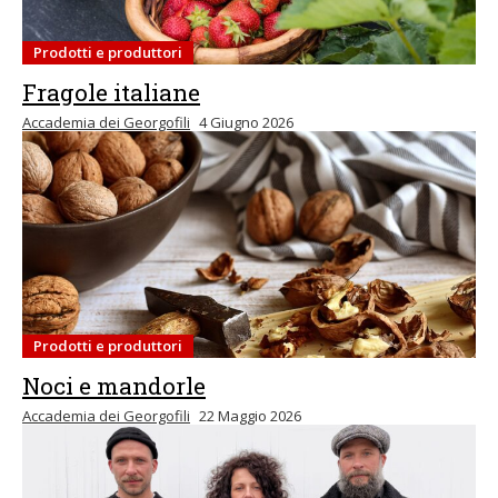
Prodotti e produttori
Fragole italiane
Accademia dei Georgofili
4 Giugno 2026
Prodotti e produttori
Noci e mandorle
Accademia dei Georgofili
22 Maggio 2026