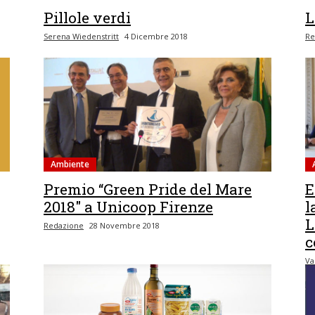
Pillole verdi
L
Serena Wiedenstritt
4 Dicembre 2018
Re
Ambiente
Premio “Green Pride del Mare
E
2018″ a Unicoop Firenze
l
L
Redazione
28 Novembre 2018
c
Va