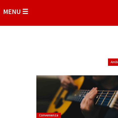
MENU ☰
Ambi
Convenienza