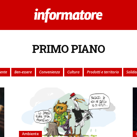
PRIMO PIANO
ente
Ben-essere
Convenienza
Cultura
Prodotti e territorio
Solida
Ambiente