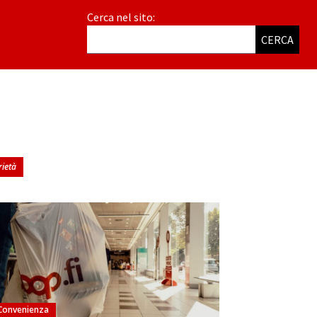
Cerca nel sito:
CERCA
rietà
Convenienza