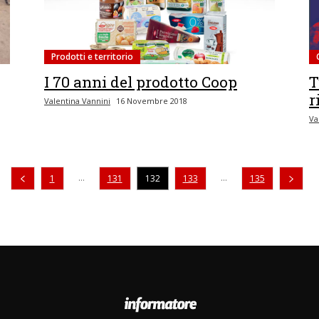
Prodotti e territorio
I 70 anni del prodotto Coop
T
r
Valentina Vannini
16 Novembre 2018
Va
Pagina precedente
...
...
1
131
132
133
135