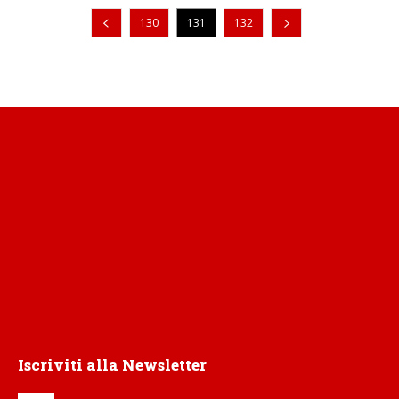
Pagina precedente
130
131
132
Iscriviti alla Newsletter