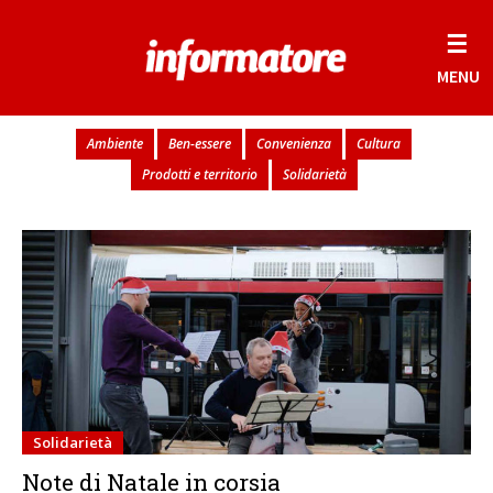
☰
MENU
Ambiente
Ben-essere
Convenienza
Cultura
Prodotti e territorio
Solidarietà
Solidarietà
Note di Natale in corsia