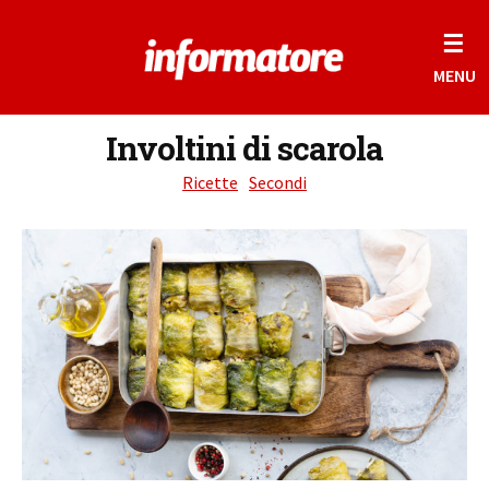
☰
MENU
Involtini di scarola
Ricette
Secondi