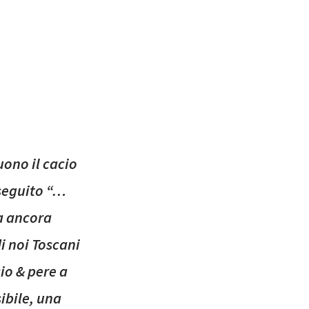
uono il cacio
 seguito “…
a ancora
i noi Toscani
io & pere a
sibile, una