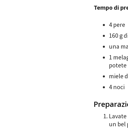
Tempo di pr
4 pere
160 g d
una ma
1 melag
potete 
miele d
4 noci
Preparaz
Lavate 
un bel 