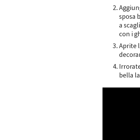
Aggiung
sposa b
a scagl
con i g
Aprite 
decorar
Irrorat
bella l