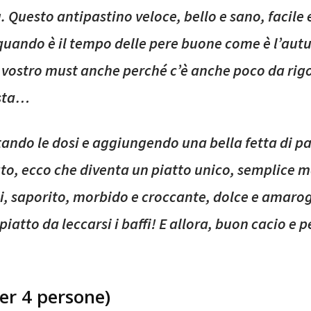
. Questo antipastino veloce, bello e sano, facile 
uando è il tempo delle pere buone come è l’aut
 vostro must anche perché c’è anche poco da rigo
sta…
ando le dosi e aggiungendo una bella fetta di p
to, ecco che diventa un piatto unico, semplice 
ti, saporito, morbido e croccante, dolce e amar
atto da leccarsi i baffi! E allora, buon cacio e p
per 4 persone)