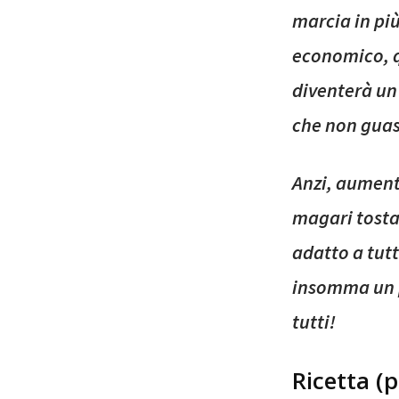
marcia in più
economico, q
diventerà un
che non gua
Anzi, aument
magari tosta
adatto a tut
insomma un pi
tutti!
Ricetta (