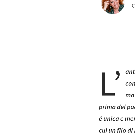
C
L’
ant
con
ma 
prima del pad
è unica e me
cui un filo d