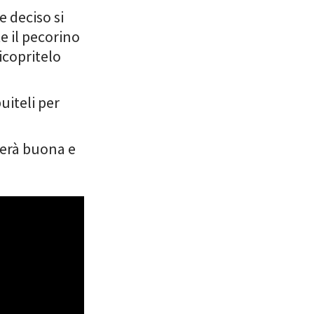
e deciso si
e il pecorino
icopritelo
uiteli per
nderà buona e