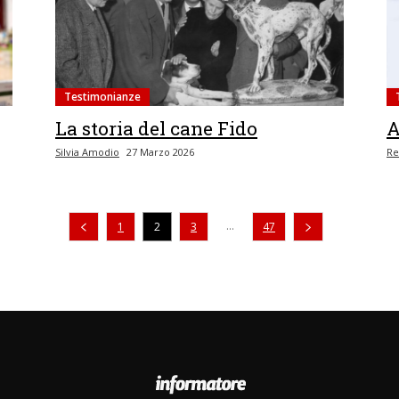
Testimonianze
La storia del cane Fido
A
Silvia Amodio
27 Marzo 2026
Re
Pagina precedente
...
1
2
3
47