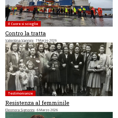
Il Cuore si scioglie
Contro la tratta
Valentina Vannini
7 Marzo 2026
Testimonianze
Resistenza al femminile
Eleonora Signorini
6 Marzo 2026