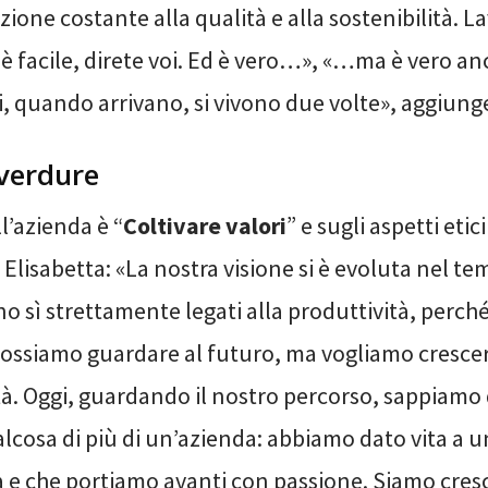
ione costante alla qualità e alla sostenibilità. L
è facile, direte voi. Ed è vero…», «…ma è vero an
, quando arrivano, si vivono due volte», aggiunge
verdure
l’azienda è “
Coltivare valori
” e sugli aspetti etic
 Elisabetta: «La nostra visione si è evoluta nel 
no sì strettamente legati alla produttività, perch
ossiamo guardare al futuro, ma vogliamo cresce
à. Oggi, guardando il nostro percorso, sappiamo 
lcosa di più di un’azienda: abbiamo dato vita a 
 e che portiamo avanti con passione. Siamo cresc