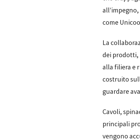
all’impegno, 
come Unicoop
La collaboraz
dei prodotti
alla filiera e
costruito sul
guardare ava
Cavoli, spinac
principali pr
vengono accu