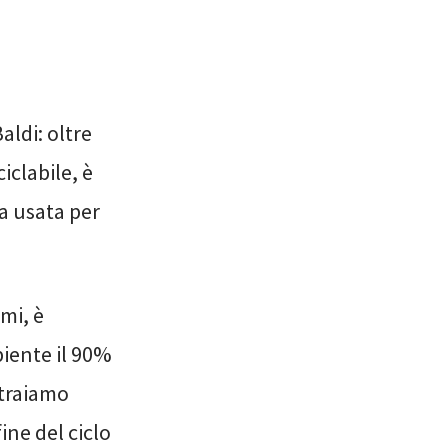
aldi: oltre
iclabile, è
a usata per
mi, è
biente il 90%
straiamo
ine del ciclo