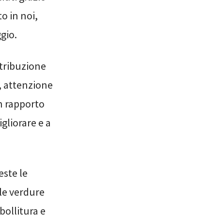
o in noi,
gio.
stribuzione
, attenzione
un rapporto
igliorare e a
este le
 le verdure
bollitura e