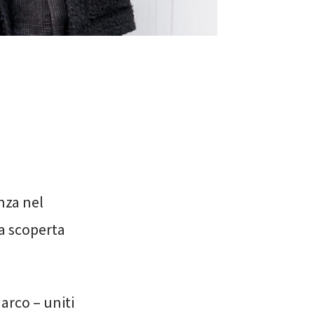
nza nel
la scoperta
Marco – uniti