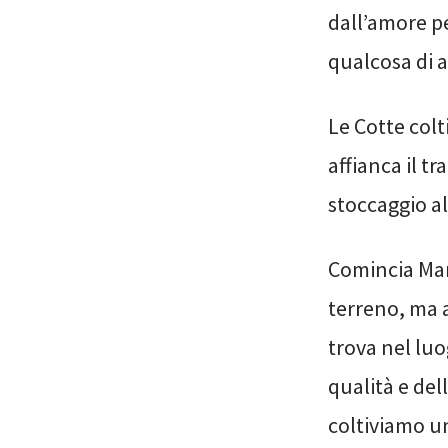
dall’amore pe
qualcosa di a
Le Cotte colt
affianca il t
stoccaggio a
Comincia Marc
terreno, ma a
trova nel luo
qualità e del
coltiviamo un