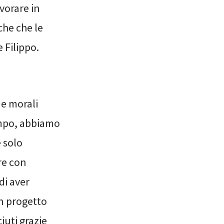
avorare in
che che le
 Filippo.
i e morali
tempo, abbiamo
é solo
re con
di aver
un progetto
iuti grazie