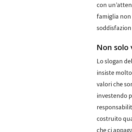
con un’attenz
famiglia non 
soddisfazioni
Non solo 
Lo slogan del
insiste molto
valori che so
investendo p
responsabilit
costruito qua
che ci appaga