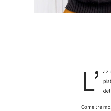
L’
azi
pis
del
Come tre mosch