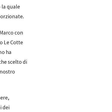
 la quale
porzionate.
 Marco con
no Le Cotte
uno ha
he scelto di
 nostro
nere,
i dei