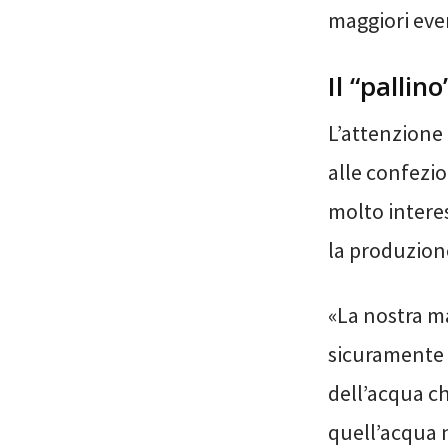
maggiori even
Il “pallino
L’attenzione 
alle confezion
molto interes
la produzion
«La nostra m
sicuramente l
dell’acqua ch
quell’acqua n