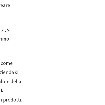
reare
tà, si
primo
a come
zienda si
alore della
nda
i prodotti,