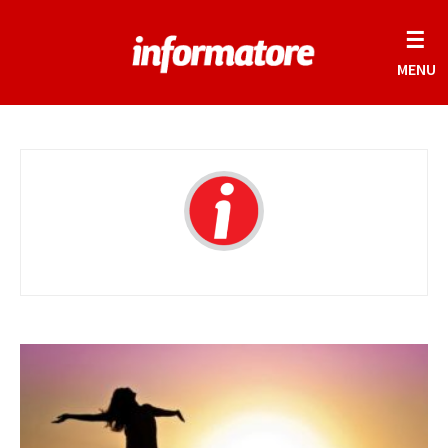
☰
MENU