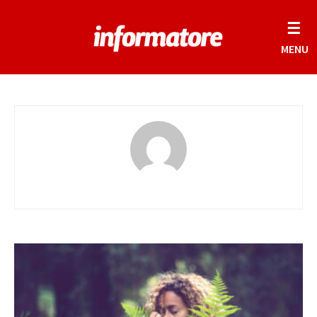
☰
MENU