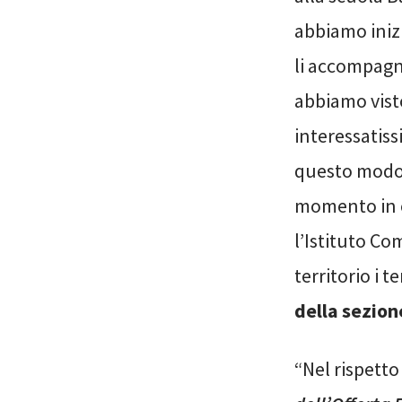
abbiamo inizi
li accompagne
abbiamo vist
interessatissi
questo modo 
momento in cu
l’Istituto C
territorio i 
della sezion
“Nel rispetto