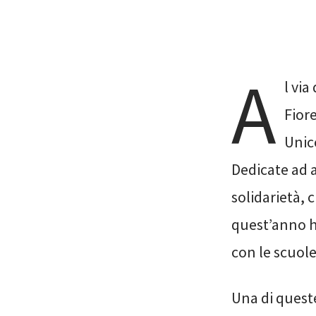
A
l via
Fior
Unic
Dedicate ad 
solidarietà, 
quest’anno h
con le scuole
Una di queste