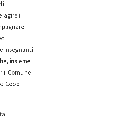
di
ragire i
compagnare
vo
le insegnanti
che, insieme
er il Comune
oci Coop
ta