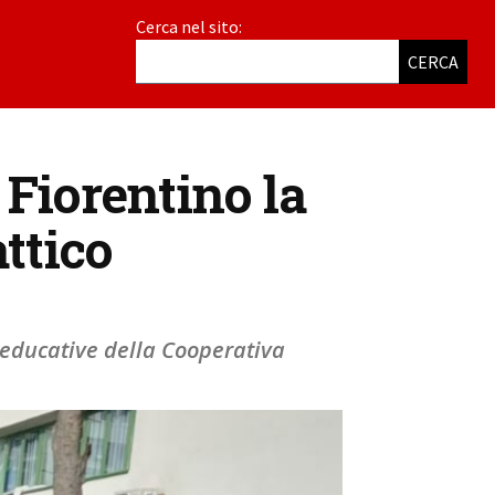
Cerca nel sito:
CERCA
 Fiorentino la
ttico
e educative della Cooperativa