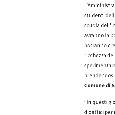
L’Amministra
studenti dell
scuola dell’i
avranno la po
potranno cres
ricchezza del
sperimentare 
prendendosi c
Comune di S
“In questi gi
didattici per