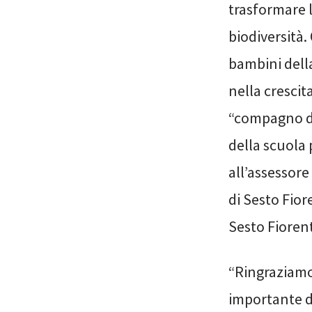
trasformare l
biodiversità.
bambini della
nella crescit
“compagno di 
della scuola 
all’assessore
di Sesto Fior
Sesto Fioren
“Ringraziamo
importante d