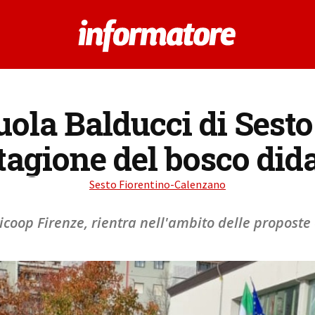
cuola Balducci di Sesto
tagione del bosco dida
Sesto Fiorentino-Calenzano
nicoop Firenze, rientra nell'ambito delle propost