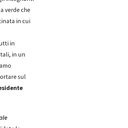
na verde che
inata in cui
utti in
ali, in un
ziamo
ortare sul
residente
ale