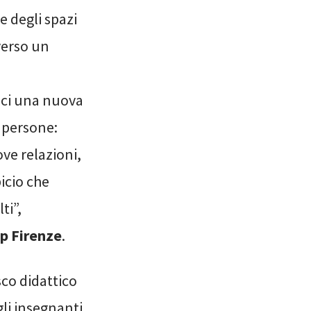
e degli spazi
verso un
dici una nuova
 persone:
ve relazioni,
picio che
ti”,
p Firenze
.
sco didattico
gli insegnanti