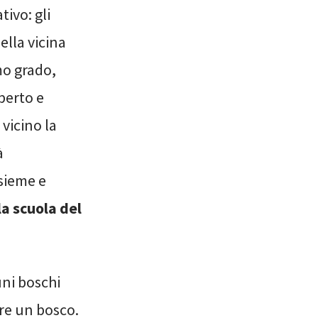
ivo: gli
ella vicina
mo grado,
perto e
vicino la
à
nsieme e
la scuola del
uni boschi
ere un bosco.