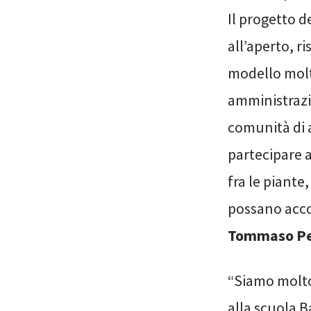
Il progetto d
all’aperto, r
modello molt
amministrazio
comunità di 
partecipare a
fra le piante
possano acco
Tommaso Per
“Siamo molto 
alla scuola B