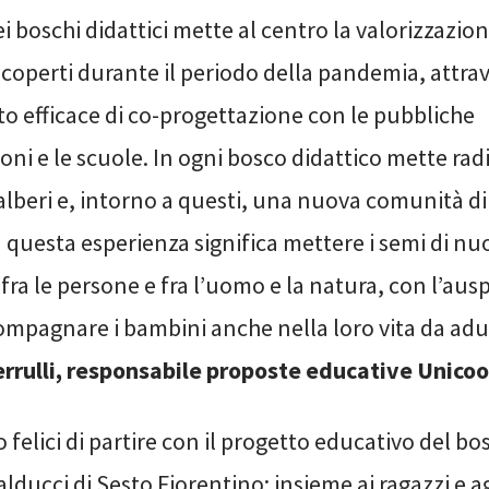
ei boschi didattici mette al centro la valorizzazion
iscoperti durante il periodo della pandemia, attra
o efficace di co-progettazione con le pubbliche
ni e le scuole. In ogni bosco didattico mette ra
alberi e, intorno a questi, una nuova comunità di
 questa esperienza significa mettere i semi di nuo
, fra le persone e fra l’uomo e la natura, con l’aus
mpagnare i bambini anche nella loro vita da adul
rulli, responsabile proposte educative Unicoo
felici di partire con il progetto educativo del bo
alducci di Sesto Fiorentino: insieme ai ragazzi e a