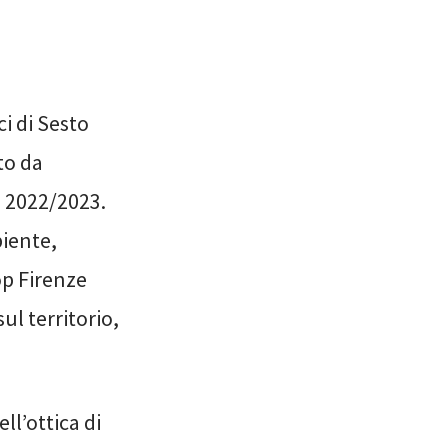
i di Sesto
to da
e 2022/2023.
biente,
op Firenze
l territorio,
ll’ottica di