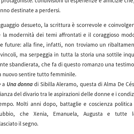
e protagoniste: condivisioni di esperienze e amicizie che
anno destinate a perdersi.
nguaggio desueto, la scrittura è scorrevole e coinvolgen
la modernità dei temi affrontati e il coraggioso modo 
 future: alla fine, infatti, non troviamo un ribaltame
incoli, ma serpeggia in tutta la storia una sottile inq
te sbandierata, che fa di questo romanzo una testimon
n nuovo sentire tutto femminile.
e
a
Una donna
di Sibilla Aleramo, questa di Alma De Cé
nza del divario tra le aspirazioni delle donne e i condi
tempo. Molti anni dopo, battaglie e coscienza politica
ubbio, che Xenia, Emanuela, Augusta e tutte l
asciato il segno.