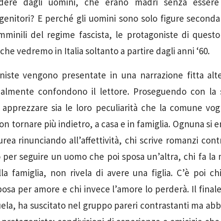
dere dagli uomini, che erano madri senza esser
genitori? E perché gli uomini sono solo figure second
minili del regime fascista, le protagoniste di questo
 che vedremo in Italia soltanto a partire dagli anni ‘60.
niste vengono presentate in una narrazione fitta alte
izialmente confondono il lettore. Proseguendo con la s
apprezzare sia le loro peculiarità che la comune vogli
non tornare più indietro, a casa e in famiglia. Ognuna si
aurea rinunciando all’affettività, chi scrive romanzi cont
o per seguire un uomo che poi sposa un’altra, chi fa la
la famiglia, non rivela di avere una figlia. C’è poi ch
osa per amore e chi invece l’amore lo perderà. Il finale
a, ha suscitato nel gruppo pareri contrastanti ma ab