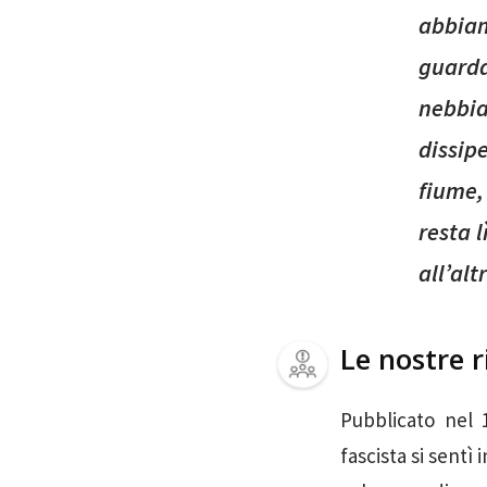
abbiam
guarda
nebbia
dissip
fiume,
resta 
all’alt
Le nostre r
Pubblicato nel 
fascista si sent