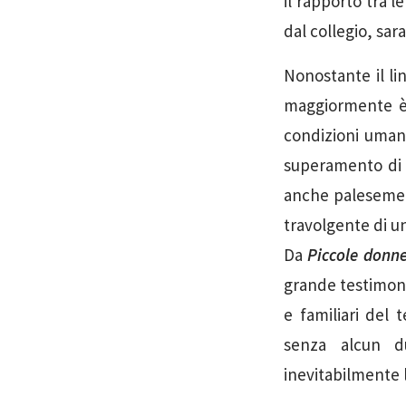
il rapporto tra l
dal collegio, sar
Nonostante il li
maggiormente è 
condizioni umane
superamento di v
anche palesemen
travolgente di u
Da
Piccole donn
grande testimonia
e familiari del 
senza alcun d
inevitabilmente l