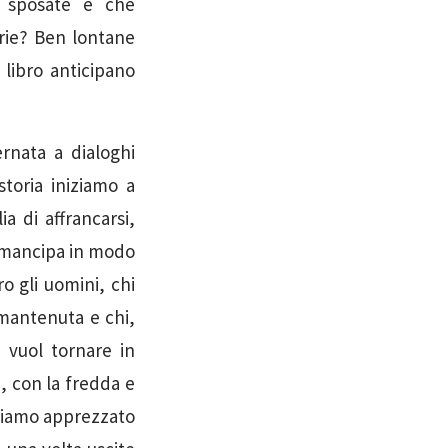
e sposate e che
arie? Ben lontane
 libro anticipano
rnata a dialoghi
toria iniziamo a
a di affrancarsi,
 emancipa in modo
ro gli uomini, chi
 mantenuta e chi,
i vuol tornare in
, con la fredda e
biamo apprezzato