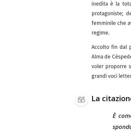
inedita è la tot
protagoniste; de
femminile che av
regime.
Accolto fin dal
Alma de Céspedes
voler proporre 
grandi voci lett
La citazio
È come
spond