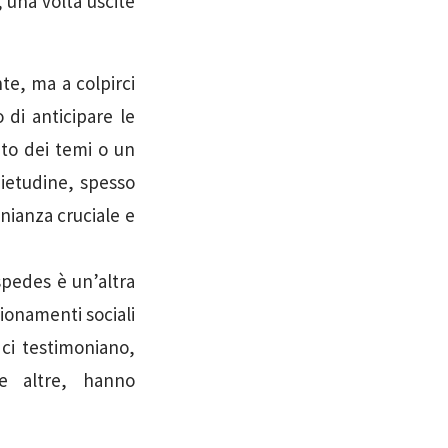
, una volta uscite
te, ma a colpirci
di anticipare le
nto dei temi o un
uietudine, spesso
ianza cruciale e
spedes è un’altra
zionamenti sociali
 ci testimoniano,
e altre, hanno