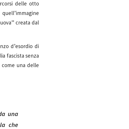
rcorsi delle otto
di quell’immagine
nuova” creata dal
nzo d’esordio di
ia fascista senza
e come una delle
 da una
la che