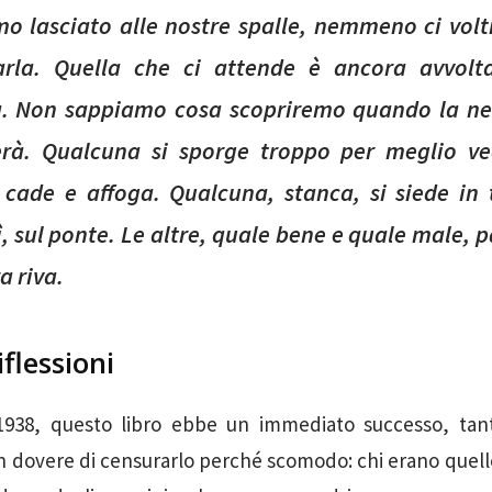
o lasciato alle nostre spalle, nemmeno ci vol
rla. Quella che ci attende è ancora avvolt
. Non sappiamo cosa scopriremo quando la ne
erà. Qualcuna si sporge troppo per meglio ve
 cade e affoga. Qualcuna, stanca, si siede in 
lì, sul ponte. Le altre, quale bene e quale male, 
ra riva.
iflessioni
1938, questo libro ebbe un immediato successo, tan
ì in dovere di censurarlo perché scomodo: chi erano que