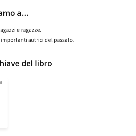
amo a...
agazzi e ragazze.
importanti autrici del passato.
hiave del libro
ta