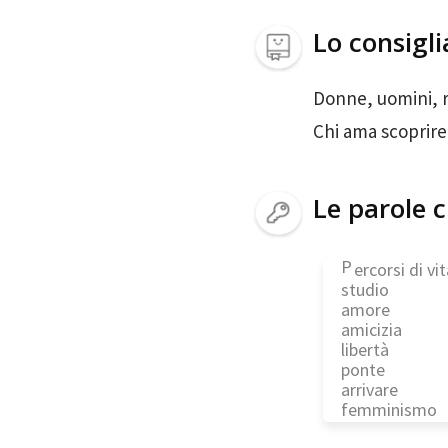
Lo consigli
Donne, uomini, r
Chi ama scoprire 
Le parole c
P
ercorsi di vi
studio
amore
amicizia
libertà
ponte
arrivare
femminismo