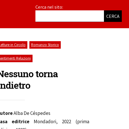
Cerca nel sito:
CERCA
,
,
Letture in Circolo
Romanzo Storico
Sentimenti Relazioni
Nessuno torna
indietro
utore
Alba De Céspedes
asa editrice
Mondadori, 2022 (prima