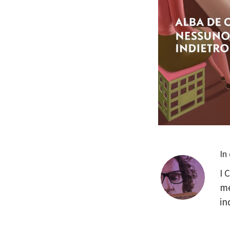
In
I 
me
in