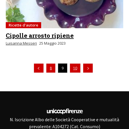
Ricette d'autore
Cipolle arrosto ripiene
Luisanna Messeri
25 Maggio 2023
Pagina precedente
8
9
10
N. Iscrizione Albo delle Società Cooperative e mutualità
prevalente: A104272 (Cat. Consumo)