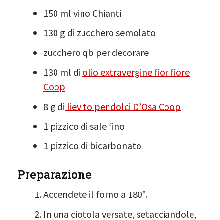
150 ml vino Chianti
130 g di zucchero semolato
zucchero qb per decorare
130 ml di
olio extravergine fior fiore
Coop
8 g di
lievito per dolci D’Osa Coop
1 pizzico di sale fino
1 pizzico di bicarbonato
Preparazione
Accendete il forno a 180°.
In una ciotola versate, setacciandole,