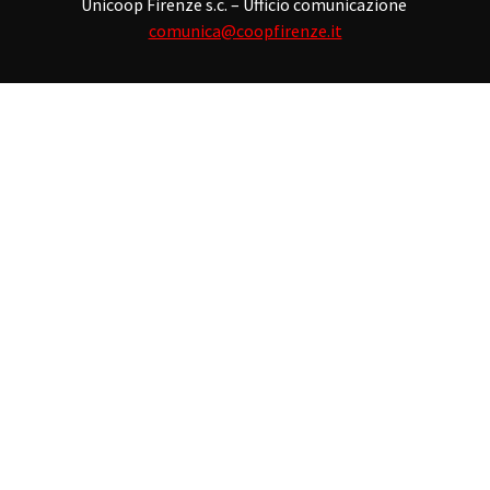
Unicoop Firenze s.c. – Ufficio comunicazione
comunica@coopfirenze.it