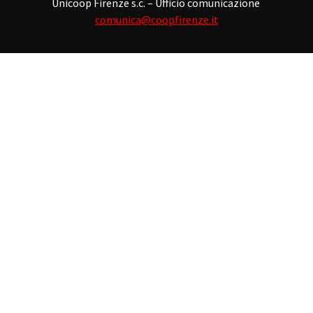
Unicoop Firenze s.c. – Ufficio comunicazione
comunica@coopfirenze.it