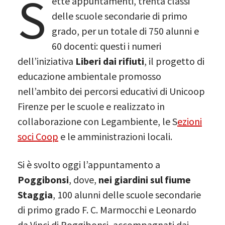
S
ette appuntamenti, trenta classi
delle scuole secondarie di primo
grado, per un totale di 750 alunni e
60 docenti: questi i numeri
dell’iniziativa
Liberi dai rifiuti
, il progetto di
educazione ambientale promosso
nell’ambito dei percorsi educativi di Unicoop
Firenze per le scuole e realizzato in
collaborazione con Legambiente, le S
ezioni
soci Coop
e le amministrazioni locali.
Si è svolto oggi l’appuntamento a
Poggibonsi
, dove,
nei giardini sul fiume
Staggia
, 100 alunni delle scuole secondarie
di primo grado F. C. Marmocchi e Leonardo
da Vinci di Poggibonsi, accompagnati dai