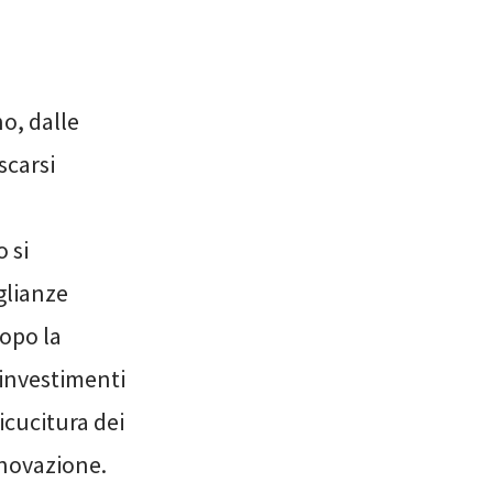
o, dalle
scarsi
 si
glianze
dopo la
i investimenti
icucitura dei
nnovazione.