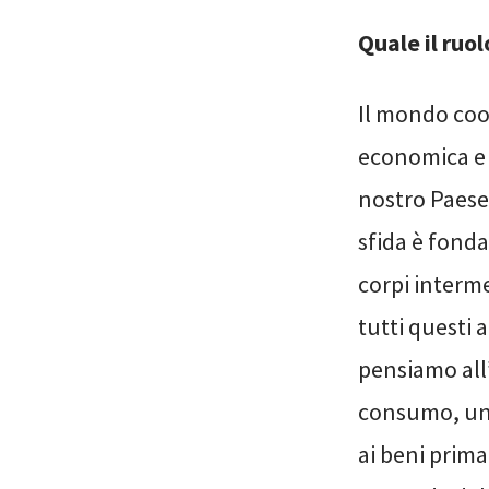
Quale il ruo
Il mondo coop
economica e s
nostro Paese 
sfida è fonda
corpi interme
tutti questi a
pensiamo all’
consumo, un’a
ai beni prima