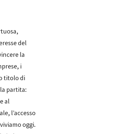
rtuosa,
teresse del
vincere la
mprese, i
 titolo di
la partita:
e al
le, l’accesso
 viviamo oggi.