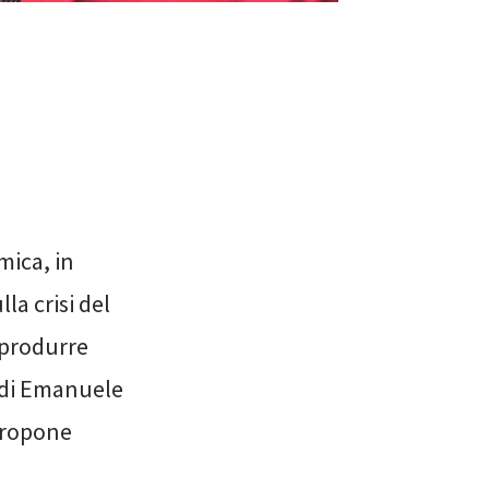
mica, in
la crisi del
 produrre
e di Emanuele
ropone