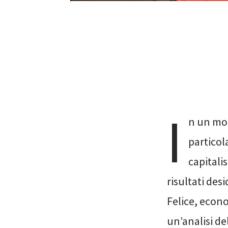
I
n un mom
particol
capitali
risultati des
Felice, econo
un’analisi de