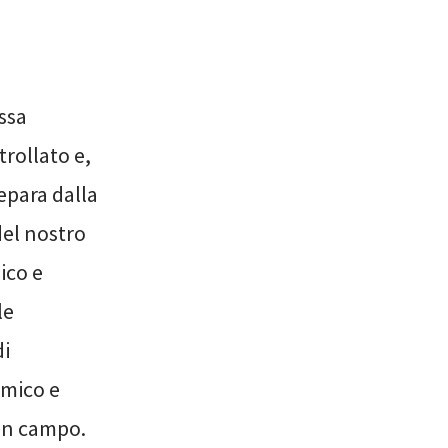
essa
rollato e,
separa dalla
del nostro
ico e
le
di
omico e
 in campo.