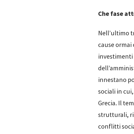
Che fase att
Nell’ultimo 
cause ormai c
investimenti 
dell’amminis
innestano po
sociali in cu
Grecia. Il te
strutturali, 
conflitti soc