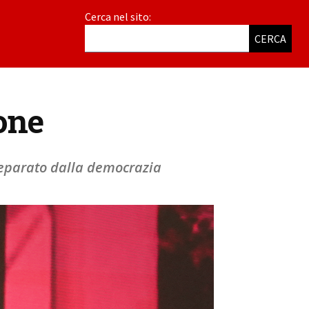
Cerca nel sito:
CERCA
ione
separato dalla democrazia