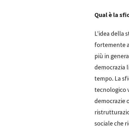
Qual è la sf
L’idea della 
fortemente a
più in general
democrazia li
tempo. La sf
tecnologico v
democrazie o
ristrutturaz
sociale che r