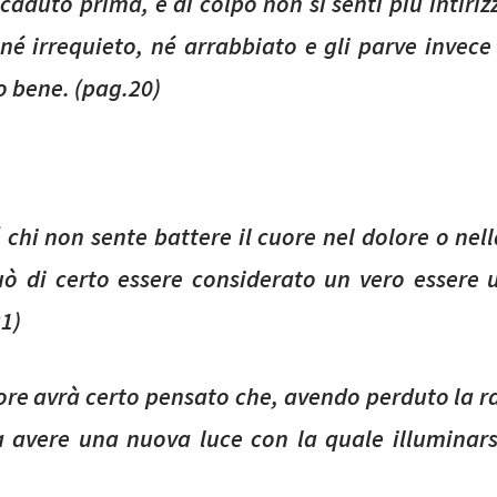
caduto prima, e di colpo non si sentì più intirizz
, né irrequieto, né arrabbiato e gli parve invece 
o bene. (pag.20)
 chi non sente battere il cuore nel dolore o nell
ò di certo essere considerato un vero essere
21)
nore avrà certo pensato che, avendo perduto la r
 avere una nuova luce con la quale illuminars