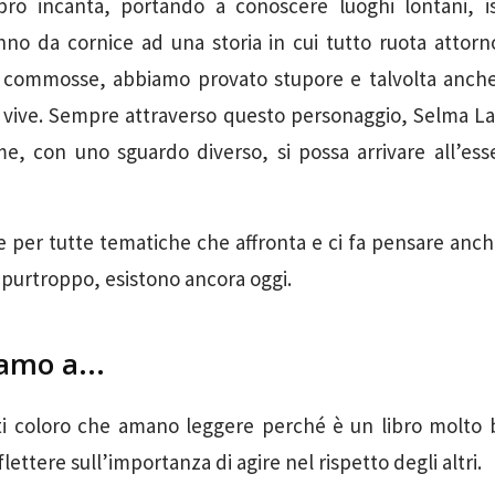
ibro incanta, portando a conoscere luoghi lontani, iso
nno da cornice ad una storia in cui tutto ruota attorno
o commosse, abbiamo provato stupore e talvolta anche
vive. Sempre attraverso questo personaggio, Selma Lag
me, con uno sguardo diverso, si possa arrivare all’ess
sce per tutte tematiche che affronta e ci fa pensare anch
, purtroppo, esistono ancora oggi.
amo a...
ti coloro che amano leggere perché è un libro molto b
flettere sull’importanza di agire nel rispetto degli altri.