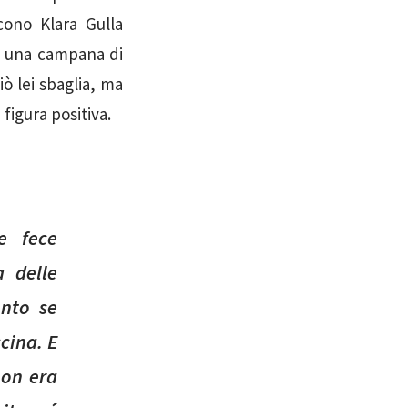
cono Klara Gulla
o una campana di
ò lei sbaglia, ma
figura positiva.
e fece
 delle
onto se
ccina. E
non era