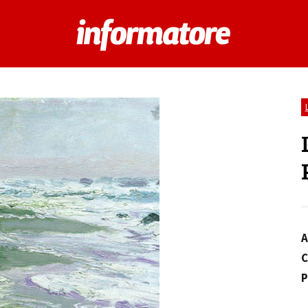
A
C
P