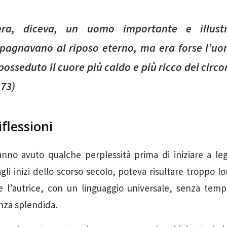
ra, diceva, un uomo importante e illust
agnavano al riposo eterno, ma era forse l’u
posseduto il cuore più caldo e più ricco del circo
273)
iflessioni
anno avuto qualche perplessità prima di iniziare a le
agli inizi dello scorso secolo, poteva risultare troppo l
e l’autrice, con un linguaggio universale, senza temp
nza splendida.