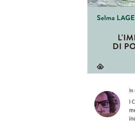
In
I 
me
in