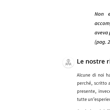
Non e
accomp
aveva 
(pag. 
Le nostre r
Alcune di noi h
perché, scritto 
presente, invec
tutte un’esperie