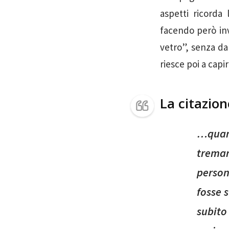
aspetti ricorda
facendo però in
vetro”, senza da
riesce poi a capi
La citazio
…quan
trema
person
fosse s
subito