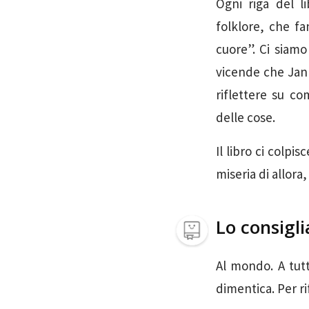
Ogni riga del l
folklore, che fa
cuore”. Ci siam
vicende che Jan 
riflettere su co
delle cose.
Il libro ci colpi
miseria di allora
Lo consigli
Al mondo. A tut
dimentica. Per ri