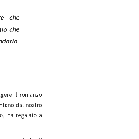
re che
omo che
ndario.
ggere il romanzo
ontano dal nostro
o, ha regalato a