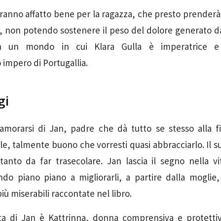
anno affatto bene per la ragazza, che presto prenderà 
n, non potendo sostenere il peso del dolore generato da
in un mondo in cui Klara Gulla è imperatrice e
 impero di Portugallia.
gi
namorarsi di Jan, padre che dà tutto se stesso alla f
e, talmente buono che vorresti quasi abbracciarlo. Il su
 tanto da far trasecolare. Jan lascia il segno nella v
ndo piano piano a migliorarli, a partire dalla moglie,
ù miserabili raccontate nel libro.
a di Jan è Kattrinna, donna comprensiva e protetti