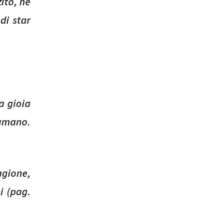
ito, né
di star
a gioia
 umano.
agione,
i (pag.