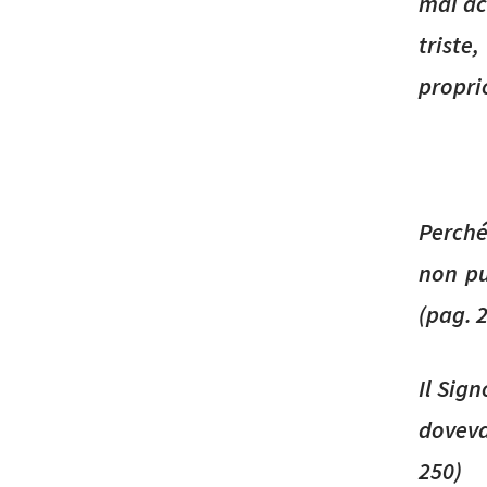
mai ac
triste
propri
Perché
non pu
(pag. 
Il Sig
doveva
250)