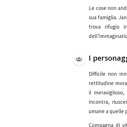
Le cose non andr
sua famiglia. Ja
trova rifugio 
dell’immaginario
I personag
Difficile non in
rettitudine moral
il meraviglioso,
incontra, riusce
umane a quelle pi
Compagna di vit