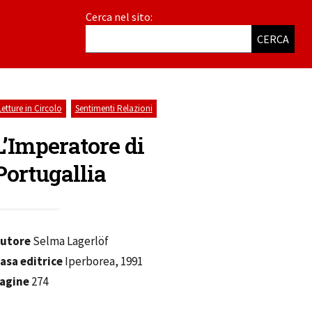
Cerca nel sito:
CERCA
,
Letture in Circolo
Sentimenti Relazioni
L’Imperatore di
Portugallia
utore
Selma Lagerlöf
asa editrice
Iperborea, 1991
agine
274