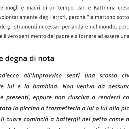
 le mogli e madri di un tempo. Jan e Kattrinna cres
volontariamente degli errori, perché “la mettono sott
rle gli strumenti necessari per andare nel mondo, perci
re il vero sentimento del padre e a tornare ad essere una 
ne degna di nota
d’ecco all’improvviso sentì una scossa ch
re lui e la bambina. Non veniva da nessuna
e presenti, eppure non riusciva a rendersi c
tata la piccina a trasmetterla a lui o lui alla pi
 il cuore cominciò a battergli nel petto come 