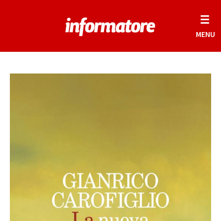
☰
MENU