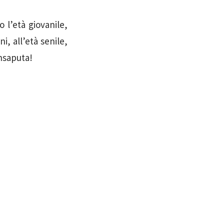
 l’età giovanile,
i, all’età senile,
nsaputa!