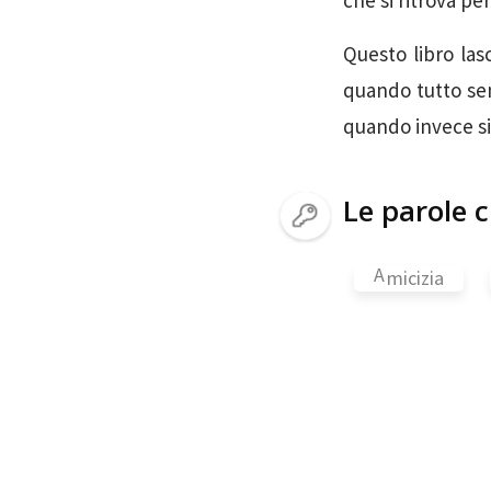
che si ritrova per
Questo libro las
quando tutto semb
quando invece si
Le parole c
A
micizia