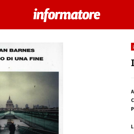
A
C
P
L