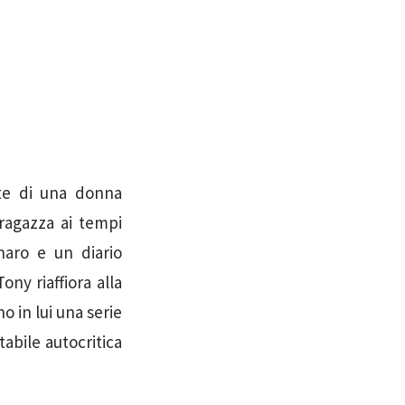
rte di una donna
 ragazza ai tempi
naro e un diario
ny riaffiora alla
 in lui una serie
abile autocritica