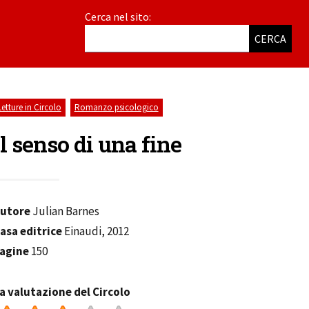
Cerca nel sito:
CERCA
,
Letture in Circolo
Romanzo psicologico
Il senso di una fine
utore
Julian Barnes
asa editrice
Einaudi, 2012
agine
150
a valutazione del Circolo