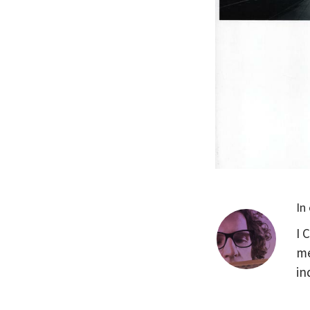
In
I 
me
in