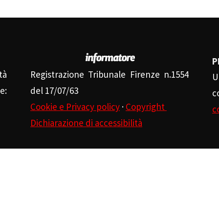
P
tà
Registrazione Tribunale Firenze n.1554
U
e:
del 17/07/63
c
Cookie e Privacy policy
·
Copyright
c
Dichiarazione di accessibilità