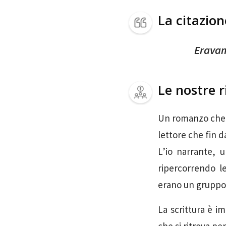
La citazio
Eravam
Le nostre r
Un romanzo che s
lettore che fin d
L’io narrante, u
ripercorrendo l
erano un gruppo 
La scrittura è i