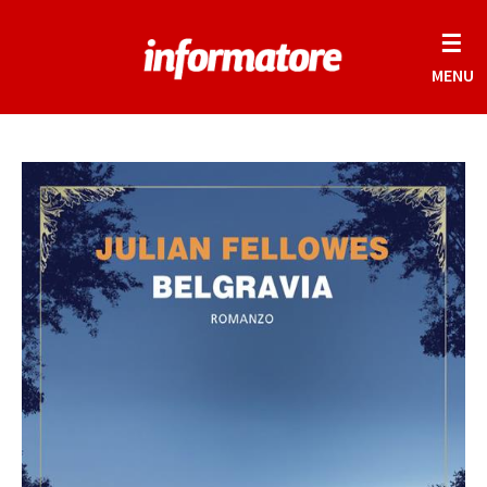
☰
MENU