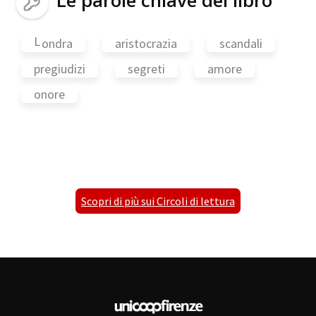
L
ondra
aristocrazia
scandali
pregiudizi
segreti
amore
onore
Scopri di più sui Circoli di lettura