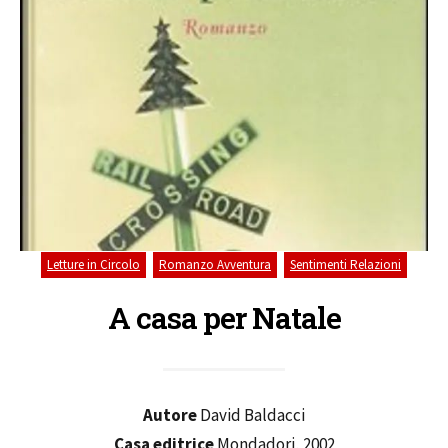
,
,
Letture in Circolo
Romanzo Avventura
Sentimenti Relazioni
A casa per Natale
Autore
David Baldacci
Casa editrice
Mondadori, 2002