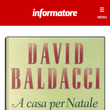
☰
MENU