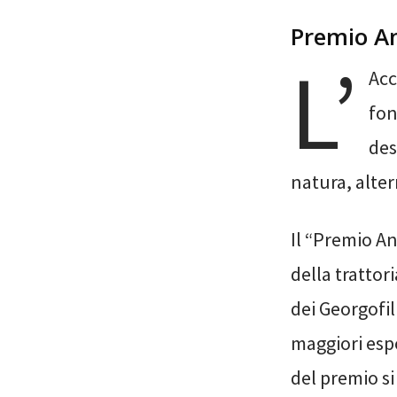
Premio An
L’
Acc
fon
des
natura, alter
Il “Premio An
della trattor
dei Georgofili
maggiori espo
del premio s