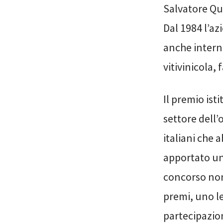
Salvatore Q
Dal 1984 l’azi
anche intern
vitivinicola,
Il premio ist
settore dell’
italiani che 
apportato un
concorso non
premi, uno let
partecipazion