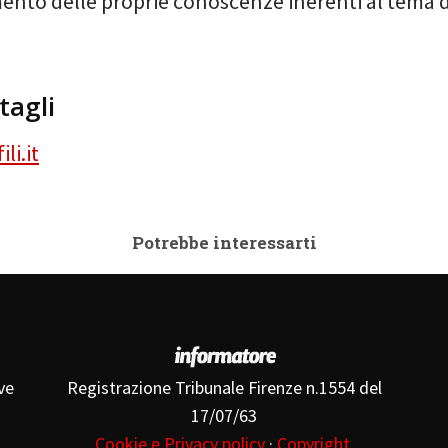
nto delle proprie conoscenze inerenti al tema de
tagli
li.it
Potrebbe interessarti
ve
Registrazione Tribunale Firenze n.1554 del
17/07/63
Cookie e Privacy policy
·
Copyright