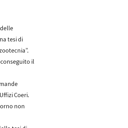
 delle
a tesi di
 zootecnia”.
 conseguito il
domande
ffizi Coeri.
giorno non