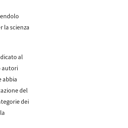
ndendolo
 la scienza
edicato al
o autori
e abbia
cazione del
tegorie dei
 la