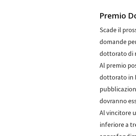
Premio D
Scade il pros
domande per 
dottorato di 
Al premio pos
dottorato in I
pubblicazion
dovranno esse
Al vincitore 
inferiore a tr