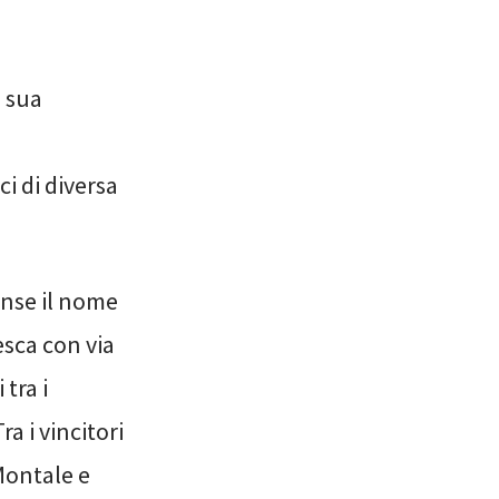
a sua
ci di diversa
unse il nome
esca con via
 tra i
a i vincitori
Montale e