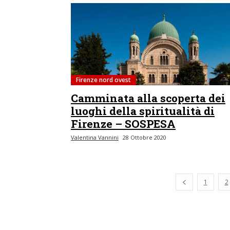
Firenze nord ovest
Camminata alla scoperta dei
luoghi della spiritualità di
Firenze – SOSPESA
Valentina Vannini
28 Ottobre 2020
Pagina preced
1
2