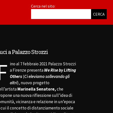
Cerca nel sito:
CERCA
uci a Palazzo Strozzi
F
ino al 7 febbraio 2021 Palazzo Strozzi
a Firenze presenta
We Rise by Lifting
Others
(
Ci eleviamo sollevando gli
altri
), nuovo progetto
ll’artista
Marinella Senatore,
che
ropone una nuova riflessione sull’idea di
omunità, vicinanza e relazione in un’epoca
 cui il concetto di distanziamento sociale