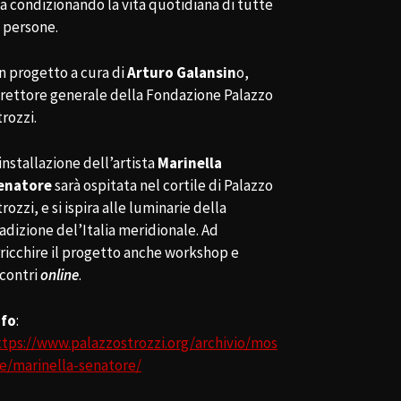
ta condizionando la vita quotidiana di tutte
e persone.
n progetto a cura di
Arturo Galansin
o,
irettore generale della Fondazione Palazzo
rozzi.
installazione dell’artista
Marinella
enatore
sarà ospitata nel cortile di Palazzo
rozzi, e si ispira alle luminarie della
adizione del’Italia meridionale. Ad
rricchire il progetto anche workshop e
ncontri
online
.
nfo
:
ttps://www.palazzostrozzi.org/archivio/mos
re/marinella-senatore/