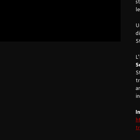
s
l
U
d
St
L’
S
St
tr
a
i
I
h
t