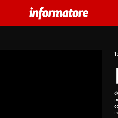
L
de
p
c
in