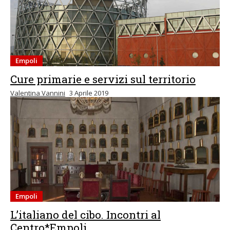
Empoli
Cure primarie e servizi sul territorio
Valentina Vannini
3 Aprile 2019
Empoli
L’italiano del cibo. Incontri al
Centro*Empoli