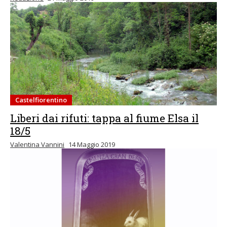
Castelfiorentino
Liberi dai rifuti: tappa al fiume Elsa il
18/5
Valentina Vannini
14 Maggio 2019