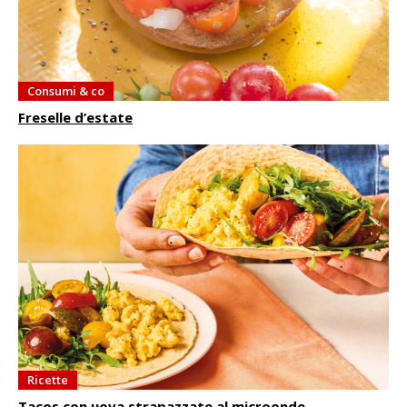
Consumi & co
Freselle d’estate
Ricette
Tacos con uova strapazzate al microonde