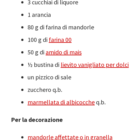
3 cucchiai di liquore
1 arancia
80 g di farina di mandorle
100 g di
farina 00
50 g di
amido di mais
½ bustina di
lievito vanigliato per dolci
un pizzico di sale
zucchero q.b.
marmellata di albicocche
q.b.
Per la decorazione
mandorle affettate o in granella