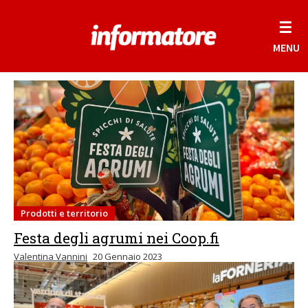
☰
MENU
Prodotti e territorio
Festa degli agrumi nei Coop.fi
Valentina Vannini
20 Gennaio 2023