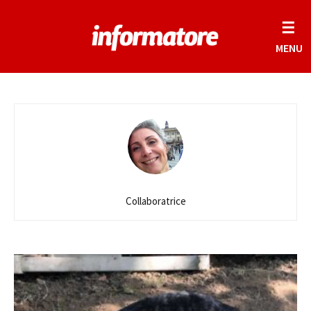
☰
MENU
Collaboratrice