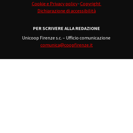
Cookie e Privacy policy
·
Copyright
Dichiarazione di accessibilità
PER SCRIVERE ALLA REDAZIONE
Unicoop Firenze s.c. – Ufficio comunicazione
comunica@coopfirenze.it