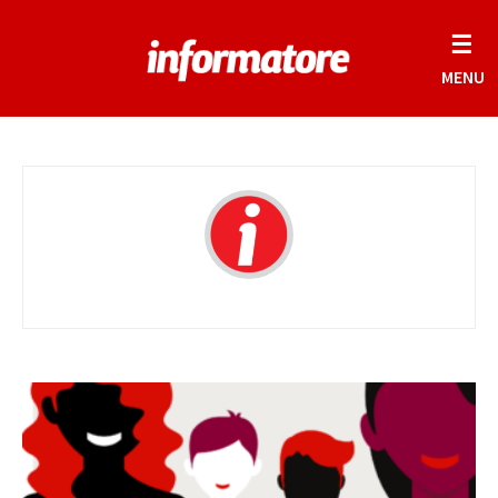
☰
MENU