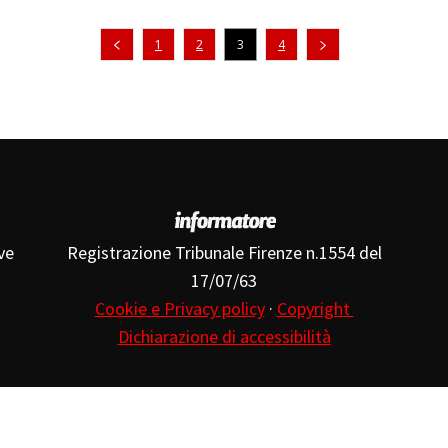
Pagina precedente
1
2
3
4
ve
Registrazione Tribunale Firenze n.1554 del
17/07/63
Cookie e Privacy policy
·
Copyright
Dichiarazione di accessibilità