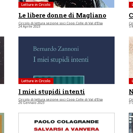
Letture in Circolo
Le libere donne di Magliano
C
Circolo di lettura sezione soci Coop Colle di Val d'Elsa
Ci
24 Aprile 2023
5 
Letture in Circolo
I miei stupidi intenti
N
Circolo di lettura sezione soci Coop Colle di Val d'Elsa
Ci
26 Gennaio 2023
3 