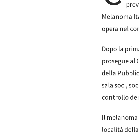
prev
Melanoma Ital
opera nel con
Dopo la prim
prosegue al C
della Pubblic
sala soci, so
controllo dei
Il melanoma 
località dell