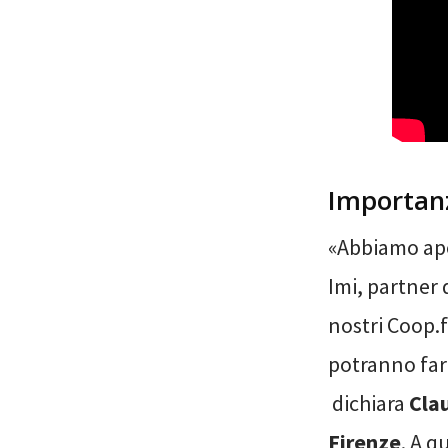
Importanz
«Abbiamo ape
Imi, partner
nostri Coop.f
potranno fare
dichiara
Clau
Firenze
. A 