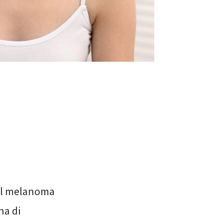
del melanoma
na di