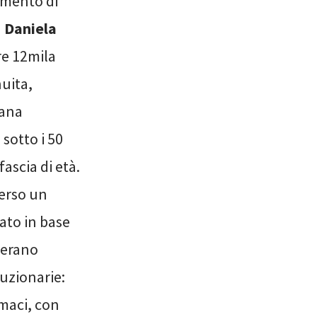
emento di
a
Daniela
tre 12mila
nuita,
iana
sotto i 50
ascia di età.
verso un
ato in base
 erano
luzionarie:
rmaci, con