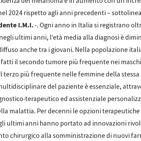
’incidenza del melanoma è in aumento con un incr
 nel 2024 rispetto agli anni precedenti – sottoline
dente I.M.I.
-. Ogni anno in Italia si registrano ol
 negli ultimi anni, l’età media alla diagnosi è dimi
ffuso anche tra i giovani. Nella popolazione ital
nfatti il secondo tumore più frequente nei maschi 
 il terzo più frequente nelle femmine della stessa f
ultidisciplinare del paziente è essenziale, attra
gnostico-terapeutico ed assistenziale personalizz
ella malattia. Per decenni le opzioni terapeutiche
gli ultimi anni hanno portato ad innovazioni rivo
nto chirurgico alla somministrazione di nuovi fa