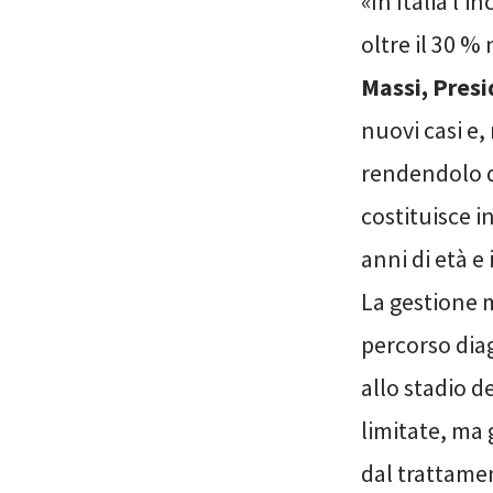
«In Italia l
oltre il 30 %
Massi, Presi
nuovi casi e,
rendendolo di
costituisce i
anni di età e
La gestione m
percorso dia
allo stadio d
limitate, ma 
dal trattame