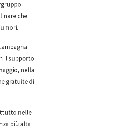
ergruppo
plinare che
 tumori.
a campagna
on il supporto
maggio, nella
he gratuite di
tutto nelle
enza più alta