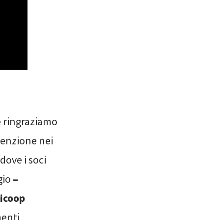
e ringraziamo
venzione nei
dove i soci
gio
–
nicoop
menti