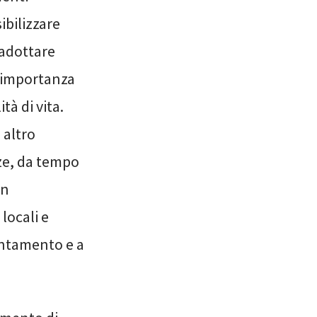
ibilizzare
 adottare
l’importanza
à di vita.
 altro
nze, da tempo
in
locali e
puntamento e a