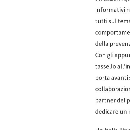
informativi n
tutti sul tem
comportament
della preven
Con gli appu
tassello all
porta avanti 
collaborazio
partner del p
dedicare un 