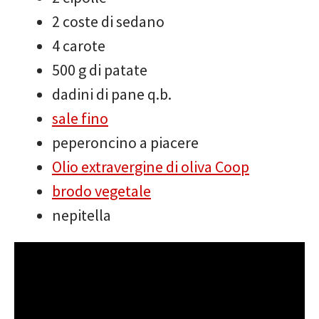
2 coste di sedano
4 carote
500 g di patate
dadini di pane q.b.
sale fino
peperoncino a piacere
Olio extravergine di oliva Coop
brodo vegetale
nepitella