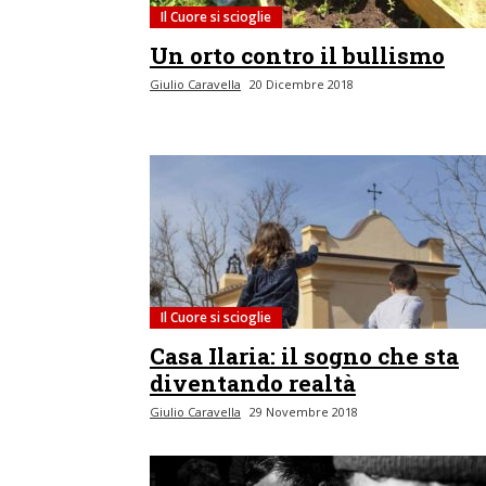
Il Cuore si scioglie
Un orto contro il bullismo
Giulio Caravella
20 Dicembre 2018
Il Cuore si scioglie
Casa Ilaria: il sogno che sta
diventando realtà
Giulio Caravella
29 Novembre 2018