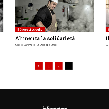
Il Cuore si scioglie
Alimenta la solidarietà
I
Giulio Caravella
2 Ottobre 2018
Gi
Pagina precedente
1
2
3