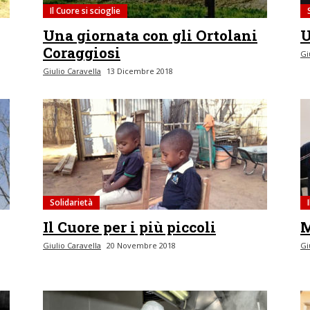
Il Cuore si scioglie
Una giornata con gli Ortolani
U
Coraggiosi
Gi
Giulio Caravella
13 Dicembre 2018
Solidarietà
Il Cuore per i più piccoli
M
Giulio Caravella
20 Novembre 2018
Gi