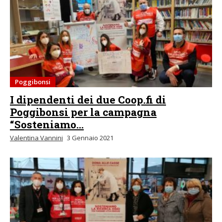
Poggibonsi
I dipendenti dei due Coop.fi di
Poggibonsi per la campagna
“Sosteniamo...
Valentina Vannini
3 Gennaio 2021