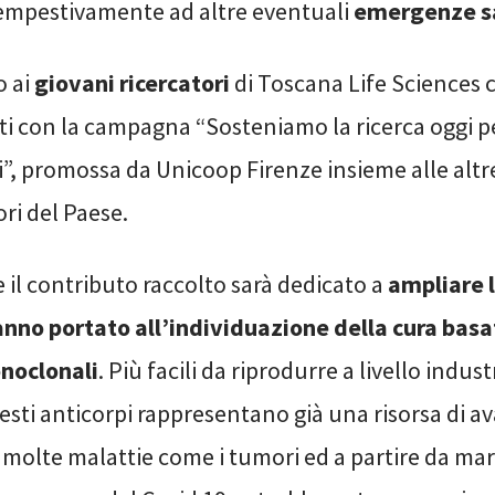
empestivamente ad altre eventuali
emergenze sa
o ai
giovani ricercatori
di Toscana Life Sciences
lti con la campagna “Sosteniamo la ricerca oggi p
i”, promossa da Unicoop Firenze insieme alle altr
ri del Paese.
e il contributo raccolto sarà dedicato a
ampliare l
anno portato all’individuazione della cura basa
noclonali
. Più facili da riprodurre a livello indust
uesti anticorpi rappresentano già una risorsa di 
i molte malattie come i tumori ed a partire da mar