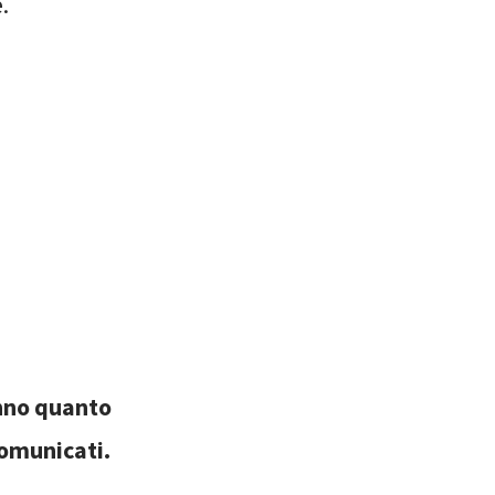
.
nno quanto
comunicati.