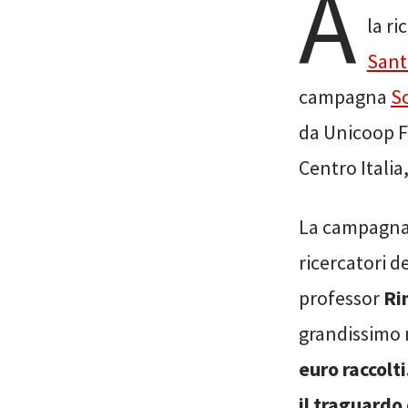
A
la ri
Sant
campagna
So
da Unicoop F
Centro Itali
La campagna 
ricercatori d
professor
Ri
grandissimo 
euro raccolt
il traguardo 