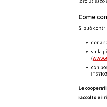
loro utilizzo
Come con
Si può contri
donando
sulla p
(
www.e
con bon
IT57I0
Le cooperat
raccolto e i 