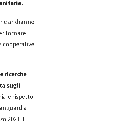
nitarie.
 che andranno
er tornare
e cooperative
e ricerche
ta sugli
riale rispetto
avanguardia
zo 2021 il