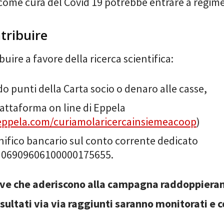
 come cura del Covid 19 potrebbe entrare a regime
tribuire
buire a favore della ricerca scientifica:
 punti della Carta socio o denaro alle casse,
iattaforma on line di Eppela
ppela.com/curiamolaricercainsiemeacoop
)
ifico bancario sul conto corrente dedicato
306909606100000175655.
ive che aderiscono alla campagna raddoppiera
risultati via via raggiunti saranno monitorati e 