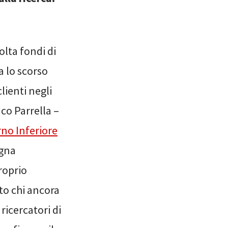
olta fondi di
a lo scorso
lienti negli
aco Parrella –
rno Inferiore
agna
roprio
to chi ancora
ricercatori di