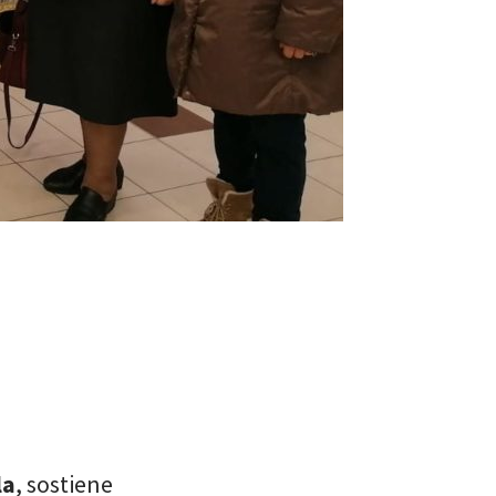
la
, sostiene