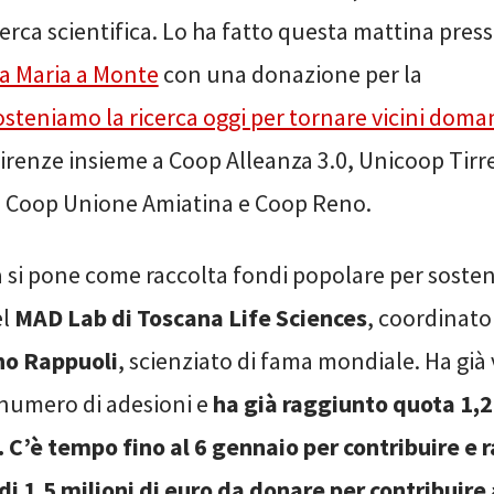
cerca scientifica. Lo ha fatto questa mattina presso
a Maria a Monte
con una donazione per la
steniamo la ricerca oggi per tornare vicini doma
irenze insieme a Coop Alleanza 3.0, Unicoop Tir
a, Coop Unione Amiatina e Coop Reno.
si pone come raccolta fondi popolare per sosten
el
MAD Lab di Toscana Life Sciences
, coordinato
no Rappuoli
, scienziato di fama mondiale. Ha già 
numero di adesioni e
ha già raggiunto quota 1,2 
i. C’è tempo fino
al 6 gennaio
per contribuire
e 
di 1,5 milioni di euro da donare per contribuire a