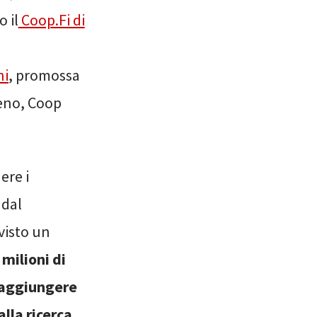
 il
Coop.Fi di
ni
, promossa
reno, Coop
ere i
 dal
visto un
milioni di
raggiungere
lla ricerca.