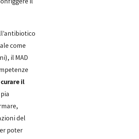
onfiggere il
l’antibiotico
onale come
i), il MAD
competenze
curare il
apia
ermare,
azioni del
er poter