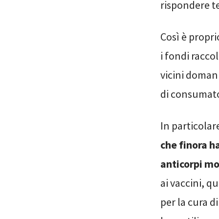
rispondere t
Così è propri
i fondi racco
vicini doman
di consumato
In particolar
che finora h
anticorpi mo
ai vaccini, q
per la cura d