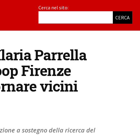
Cerca nel sito:
CERCA
laria Parrella
oop Firenze
ornare vicini
ione a sostegno della ricerca del