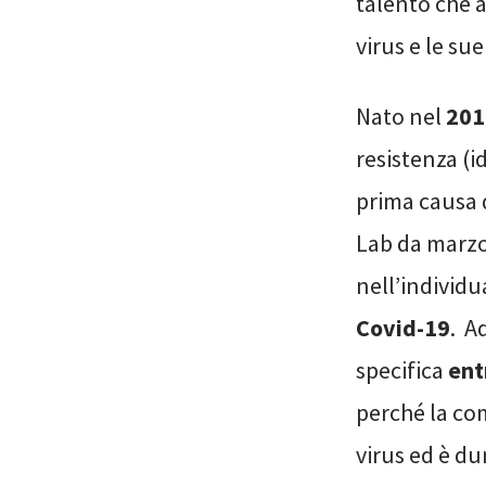
talento che 
virus e le su
Nato nel
201
resistenza (i
prima causa d
Lab da marzo
nell’individu
Covid-19
. A
specifica
ent
perché la com
virus ed è d