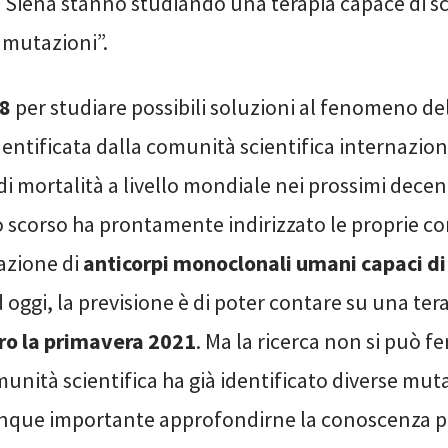
a Siena stanno studiando una terapia capace di sc
e mutazioni”.
8
per studiare possibili soluzioni al fenomeno del
dentificata dalla comunità scientifica internazi
i mortalità a livello mondiale nei prossimi decenn
 scorso ha prontamente indirizzato le proprie 
azione di
anticorpi monoclonali umani capaci di 
d oggi, la previsione è di poter contare su una ter
ro la primavera 2021
. Ma la ricerca non si può f
unità scientifica ha già identificato diverse mut
unque importante approfondirne la conoscenza p