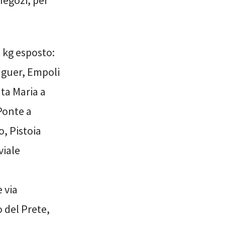
3 kg esposto:
nguer, Empoli
nta Maria a
Ponte a
, Pistoia
viale
 via
 del Prete,