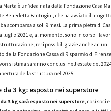
sa Marta è un’idea nata dalla Fondazione Casa Mar
te Benedetta Fantugini, che ha avviato il proget
ba scomparsa a soli 9 mesi. La prima pietra di Ca
a luglio 2021 e, al momento, sono in corso i lavor
istrutturazione, resi possibili grazie anche ad un
o della Fondazione Cassa di Risparmio di Firenze
avori si stima saranno conclusi nell’estate del 202
apertura della struttura nel 2025.
 da 3 kg: esposto nei superstore
da 3 kg sarà esposto nei superstore
, così soci e
rlo in anteprima, ma si potrà ordinare in tutti i 