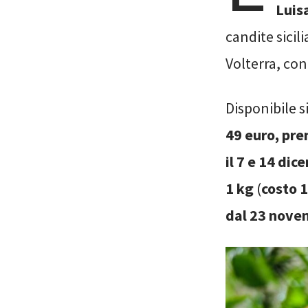
Luis
candite sicili
Volterra, con
Disponibile s
49 euro, pre
il 7 e 14 di
1 kg
(
costo 
dal 23 novem