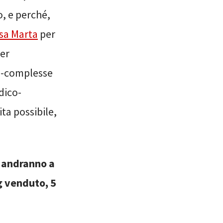
o, e perché,
sa Marta
per
er
co-complesse
dico-
ita possibile,
o andranno a
g venduto, 5