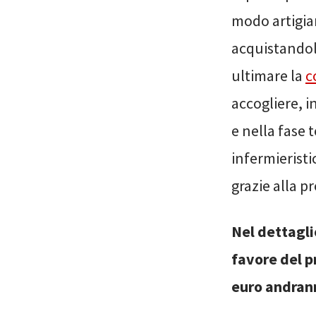
modo artigian
acquistandol
ultimare la
c
accogliere, 
e nella fase 
infermieristi
grazie alla p
Nel dettagli
favore del p
euro andran