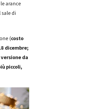
e le arance
 sale di
one (
costo
 18 dicembre;
 versione da
ù piccoli,