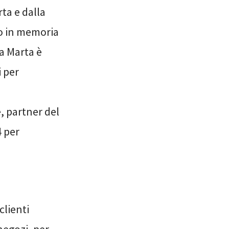
ta e dalla
to in memoria
sa Marta è
i per
, partner del
4 per
 clienti
negozi, per