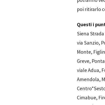
poi ritirarlo
Questi i pun
Siena Strada
via Sanzio, P
Monte, Figlin
Greve, Ponta
viale Adua, F
Amendola, Mo
Centro*Sesto,
Cimabue, Fire