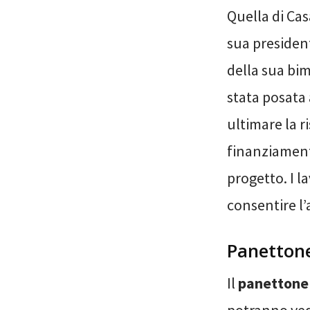
Quella di Ca
sua presiden
della sua bim
stata posata 
ultimare la r
finanziament
progetto. I l
consentire l’
Panettone
Il
panettone 
potranno vede