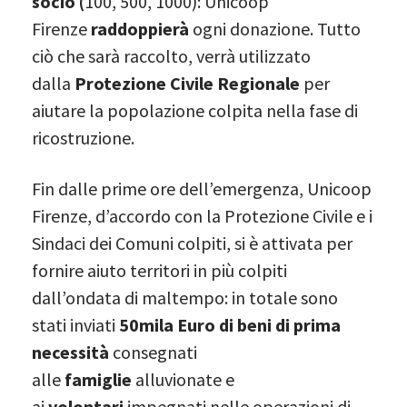
socio (
100, 500, 1000): Unicoop
Firenze
raddoppierà
ogni donazione. Tutto
ciò che sarà raccolto, verrà utilizzato
dalla
Protezione Civile Regionale
per
aiutare la popolazione colpita nella fase di
ricostruzione.
Fin dalle prime ore dell’emergenza, Unicoop
Firenze, d’accordo con la Protezione Civile e i
Sindaci dei Comuni colpiti, si è attivata per
fornire aiuto territori in più colpiti
dall’ondata di maltempo: in totale sono
stati inviati
50mila Euro di beni di prima
necessità
consegnati
alle
famiglie
alluvionate e
ai
volontari
impegnati nelle operazioni di