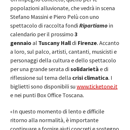
popolazioni alluvionate, che vedrà in scena
Stefano Massini e Piero Pelù con uno
spettacolo di raccolta fondi
Ripartiamo
in
calendario per il prossimo
3
gennaio
al
Tuscany Hall
di
Firenze
. Accanto
a loro, sul palco, artisti, cantanti, musicisti e
personaggi della cultura e dello spettacolo
per una grande serata di
solidarietà
e di
riflessione sul tema della
crisi climatica
. I
biglietti sono disponibili su
www.ticketone.it
e nei punti Box Office Toscana.
«In questo momento di lento e difficile
ritorno alla normalità, è importante
continuare a fornire aiuti concreti e sostegno