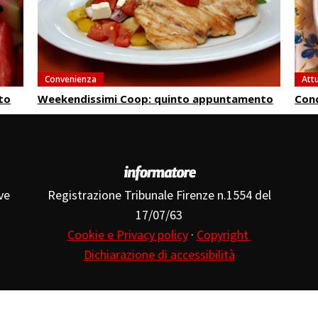
Convenienza
Attu
to
Weekendissimi Coop: quinto appuntamento
Conc
ve
Registrazione Tribunale Firenze n.1554 del
17/07/63
Cookie e Privacy policy
·
Copyright
Dichiarazione di accessibilità