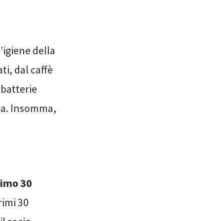
l’igiene della
ti, dal caffè
 batterie
nna. Insomma,
simo 30
rimi 30