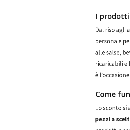
I prodott
Dal riso agli 
persona e per 
alle salse, be
ricaricabili 
è l’occasione
Come fun
Lo sconto si 
pezzi a scel