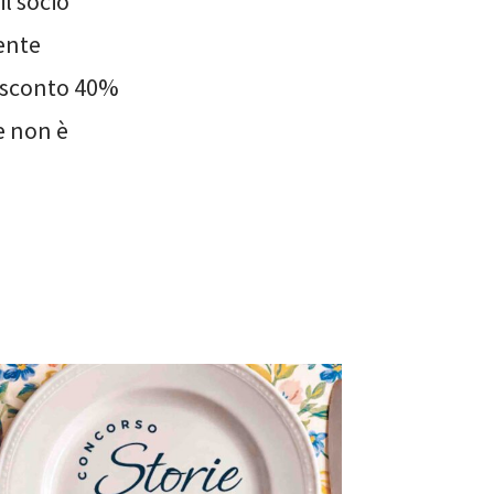
l socio
ente
ia sconto 40%
e non è