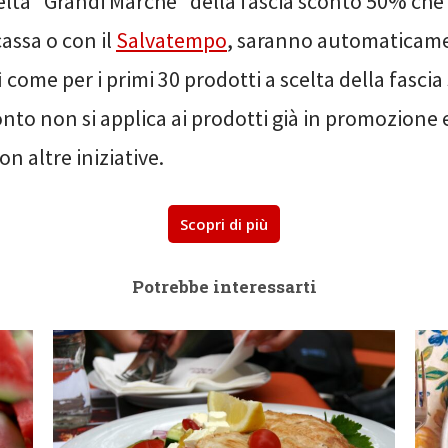
elta “Grandi Marche” della fascia sconto 50% che i
cassa o con il
Salvatempo
, saranno automaticam
ì come per i primi 30 prodotti a scelta della fasc
nto non si applica ai prodotti già in promozione 
n altre iniziative.
Scopri di più
Potrebbe interessarti