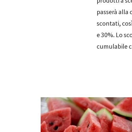
prodotti a sc
passerà alla 
scontati, cos
e 30%. Lo sco
cumulabile co