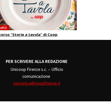
alità
orso “Storie a tavola” di Coop
PER SCRIVERE ALLA REDAZIONE
Unicoop Firenze s.c. – Ufficio
comunicazione
comunica@coopfirenze.it