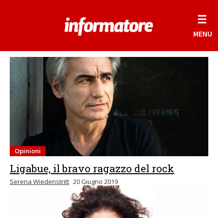
☰
MENU
Opinioni
Ligabue, il bravo ragazzo del rock
Serena Wiedenstritt
20 Giugno 2019