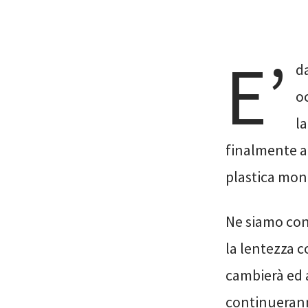
E’
d
oc
la
finalmente a
plastica mon
Ne siamo cont
la lentezza c
cambierà ed a
continuerann