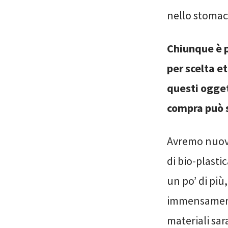
nello stomaco
Chiunque è p
per scelta e
questi ogget
compra può s
Avremo nuovi 
di bio-plasti
un po’ di pi
immensamente 
materiali sa