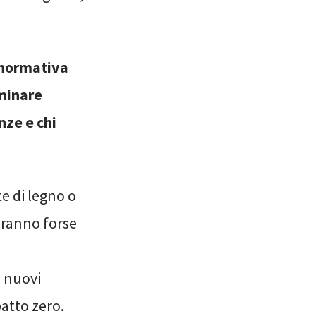
a normativa
iminare
nze e chi
e di legno o
teranno forse
i nuovi
atto zero.