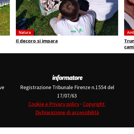
Natura
Amb
Il decoro si impara
Trum
cam
ve
Registrazione Tribunale Firenze n.1554 del
17/07/63
Cookie e Privacy policy
·
Copyright
Dichiarazione di accessibilità