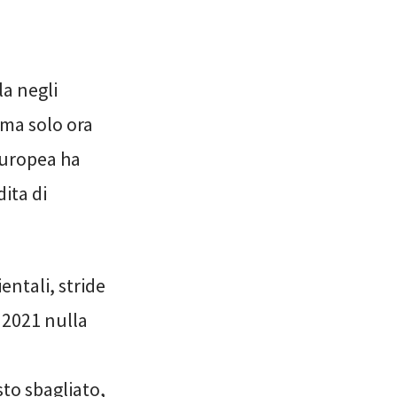
a negli
 ma solo ora
 europea ha
ita di
ntali, stride
l 2021 nulla
to sbagliato,