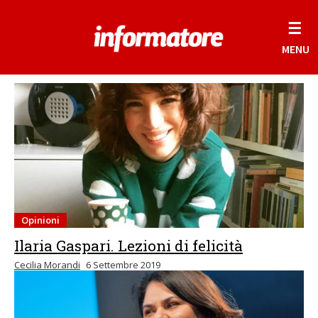
☰
MENU
Opinioni
Ilaria Gaspari. Lezioni di felicità
Cecilia Morandi
6 Settembre 2019